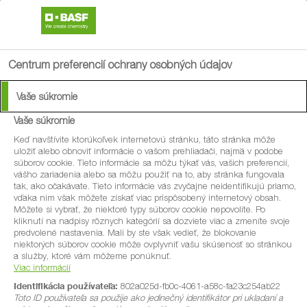
search
menu
Centrum preferencií ochrany osobných údajov
Vaše súkromie
Vaše súkromie
®
Dash
Keď navštívite ktorúkoľvek internetovú stránku, táto stránka môže
uložiť alebo obnoviť informácie o vašom prehliadači, najmä v podobe
súborov cookie. Tieto informácie sa môžu týkať vás, vašich preferencií,
Univerzálne zmáčadlo na zlepšenie
vášho zariadenia alebo sa môžu použiť na to, aby stránka fungovala
tak, ako očakávate. Tieto informácie vás zvyčajne neidentifikujú priamo,
penetračných vlastností aplikovanej
vďaka nim však môžete získať viac prispôsobený internetový obsah.
Môžete si vybrať, že niektoré typy súborov cookie nepovolíte. Po
kvapaliny.
kliknutí na nadpisy rôznych kategórií sa dozviete viac a zmeníte svoje
predvolené nastavenia. Mali by ste však vedieť, že blokovanie
niektorých súborov cookie môže ovplyvniť vašu skúsenosť so stránkou
a služby, ktoré vám môžeme ponúknuť.
Viac informácií
Identifikácia používateľa:
802a025d-fb0c-4061-a58c-fa23c254ab22
Toto ID používateľa sa použije ako jedinečný identifikátor pri ukladaní a