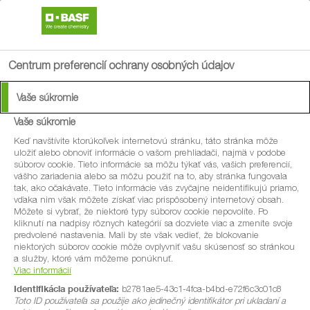
search
menu
Centrum preferencií ochrany osobných údajov
Vaše súkromie
Vedeli ste, že 53 %
Vaše súkromie
potravinového odpadu
Keď navštívite ktorúkoľvek internetovú stránku, táto stránka môže
uložiť alebo obnoviť informácie o vašom prehliadači, najmä v podobe
súborov cookie. Tieto informácie sa môžu týkať vás, vašich preferencií,
v EÚ pochádza z
vášho zariadenia alebo sa môžu použiť na to, aby stránka fungovala
tak, ako očakávate. Tieto informácie vás zvyčajne neidentifikujú priamo,
domácností?
vďaka nim však môžete získať viac prispôsobený internetový obsah.
Môžete si vybrať, že niektoré typy súborov cookie nepovolíte. Po
kliknutí na nadpisy rôznych kategórií sa dozviete viac a zmeníte svoje
predvolené nastavenia. Mali by ste však vedieť, že blokovanie
niektorých súborov cookie môže ovplyvniť vašu skúsenosť so stránkou
To znamená, že k riešeniu tohto problému musíme
a služby, ktoré vám môžeme ponúknuť.
významne prispieť my všetci.
Viac informácií
Identifikácia používateľa:
b2781ae5-43c1-4fca-b4bd-e72f6c3c01c8
Toto ID používateľa sa použije ako jedinečný identifikátor pri ukladaní a