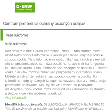
search
menu
Centrum preferencií ochrany osobných údajov
Vaše súkromie
Vedeli ste, že drony
Vaše súkromie
pomáhajú zachraňovať
Keď navštívite ktorúkoľvek internetovú stránku, táto stránka môže
uložiť alebo obnoviť informácie o vašom prehliadači, najmä v podobe
súborov cookie. Tieto informácie sa môžu týkať vás, vašich preferencií,
mladé srnky?
vášho zariadenia alebo sa môžu použiť na to, aby stránka fungovala
tak, ako očakávate. Tieto informácie vás zvyčajne neidentifikujú priamo,
vďaka nim však môžete získať viac prispôsobený internetový obsah.
Môžete si vybrať, že niektoré typy súborov cookie nepovolíte. Po
north_east
Okrem toho, že
drony
pomáhajú poľnohospodárom
kliknutí na nadpisy rôznych kategórií sa dozviete viac a zmeníte svoje
predvolené nastavenia. Mali by ste však vedieť, že blokovanie
chrániť úrodu a zvyšovať produktivitu, ich možno používať
niektorých súborov cookie môže ovplyvniť vašu skúsenosť so stránkou
a služby, ktoré vám môžeme ponúknuť.
aj na záchranu mláďat jeleňov (srnčiat) pred nehodami
Viac informácií
počas žatvy.
Identifikácia používateľa:
69bbb372-2ccd-4c69-8351-1bd1c276b813
Toto ID používateľa sa použije ako jedinečný identifikátor pri ukladaní a