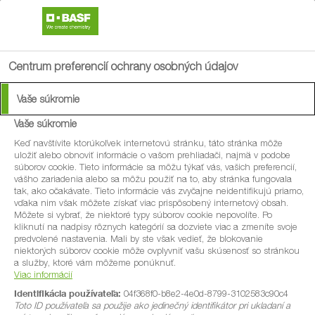
search
menu
Centrum preferencií ochrany osobných údajov
Vaše súkromie
Vedeli ste, že prírodné
Vaše súkromie
pesticídy prinášajú na
Keď navštívite ktorúkoľvek internetovú stránku, táto stránka môže
uložiť alebo obnoviť informácie o vašom prehliadači, najmä v podobe
súborov cookie. Tieto informácie sa môžu týkať vás, vašich preferencií,
váš stôl rôzne chute?
vášho zariadenia alebo sa môžu použiť na to, aby stránka fungovala
tak, ako očakávate. Tieto informácie vás zvyčajne neidentifikujú priamo,
vďaka nim však môžete získať viac prispôsobený internetový obsah.
Môžete si vybrať, že niektoré typy súborov cookie nepovolíte. Po
Mnohé druhy rastlín, ako napríklad káva, čaj, čierne
kliknutí na nadpisy rôznych kategórií sa dozviete viac a zmeníte svoje
predvolené nastavenia. Mali by ste však vedieť, že blokovanie
korenie a čili papričky, produkujú chemické látky, ktoré
niektorých súborov cookie môže ovplyvniť vašu skúsenosť so stránkou
a služby, ktoré vám môžeme ponúknuť.
pôsobia ako prírodný insekticíd.
Viac informácií
Identifikácia používateľa:
04f368f0-b8e2-4e0d-8799-3102583c90c4
Toto ID používateľa sa použije ako jedinečný identifikátor pri ukladaní a