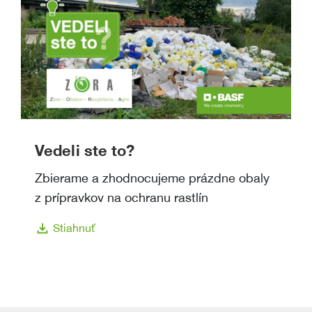
Vedeli ste to?
Zbierame a zhodnocujeme prázdne obaly
z prípravkov na ochranu rastlín
download
Stiahnuť