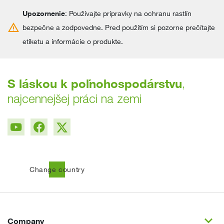
Upozornenie
: Používajte prípravky na ochranu rastlín
warning
bezpečne a zodpovedne. Pred použitím si pozorne prečítajte
etiketu a informácie o produkte.
S láskou k poľnohospodárstvu
,
najcennejšej práci na zemi
public
Change country
expand_more
Company