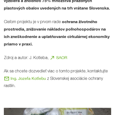
vyzbiera a zhodnotí 75% množstva prázdnych
plastových obalov uvedených na trh vrátane Slovenska.
ochrana životného
Cieľom projektu je v prvom rade
prostredia, znižovanie nákladov poľnohospodárov na
ich zneškodnenie a uplatňovanie cirkulárnej ekonomiky
priamo v praxi.
north_east
SAOR
Zdroj a autor: J. Kotleba,
Ak sa chcete dozvedieť viac o tomto projekte, kontaktujte
mail
Ing. Jozefa Kotlebu
z Slovenskej asociácie ochrany
rastlín.