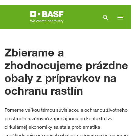
search
menu
Zbierame a
zhodnocujeme prázdne
obaly z prípravkov na
ochranu rastlín
Pomerne veľkou témou súvisiacou s ochranou životného
prostredia a zároveň zapadajúcou do kontextu tzv.
cirkulárnej ekonomiky sa stala problematika
zneškodnenia prázdnych obalov z prípravkov na ochranu