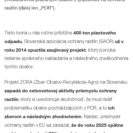
rastlín (ďalej len „POR“).
400 ton plastového
Tieto tvoria u nás ročne približne
odpadu.
už v
Slovenská asociácia ochrany rastlín (SAOR)
roku 2014 spustila zaujímavý projekt
, ktorý ponúka
riešenie správneho nakladania a následného zneškodnenia
týchto obalov.
Projekt ZORA (Zber-Obalov-Recyklácia-Agro) na Slovensku
zapadá do celosvetovej aktivity priemyslu ochrany
rastlín
, ktorý si uvedomuje skutočnosť, že musí riešiť
ich
problematiku obalov pochádzajúcich z POR, a to
zberom a následným zhodnotením
. Naviac, priemysel
že do roku 2025 spätne
ochrany rastlín v EÚ sa zaviazal,