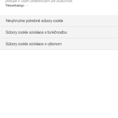
prístupe k vašim preferenciám pre budúcnosť.
škodca sa zobrazí detailnejšia informácia a umožní sa
Timestamp:
--
zobrazenie obrázku vo vyššom rozlíšení.
Nevyhnutne potrebné súbory cookie
Súbory cookie súvisiace s funkčnosťou
Súbory cookie súvisiace s výkonom
Skupina plodín
Vybrať
Skupina škodlivých činiteľov
Vybrať
Pest subgroup
Please select ...
Hľadať