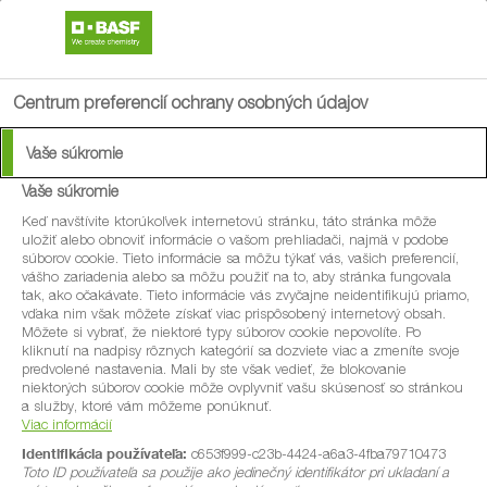
search
menu
Centrum preferencií ochrany osobných údajov
Vaše súkromie
Atlas chorôb, škodcov
Vaše súkromie
a burín
Keď navštívite ktorúkoľvek internetovú stránku, táto stránka môže
uložiť alebo obnoviť informácie o vašom prehliadači, najmä v podobe
súborov cookie. Tieto informácie sa môžu týkať vás, vašich preferencií,
vášho zariadenia alebo sa môžu použiť na to, aby stránka fungovala
tak, ako očakávate. Tieto informácie vás zvyčajne neidentifikujú priamo,
Chcete sa dozvedieť viac o najdôležitejších chorobách
vďaka nim však môžete získať viac prispôsobený internetový obsah.
rastlín, burín a živočíšnych škodcoch ohrozujúcich
Môžete si vybrať, že niektoré typy súborov cookie nepovolíte. Po
kliknutí na nadpisy rôznych kategórií sa dozviete viac a zmeníte svoje
rastlinnú produkciu? V tom prípade Vás víta prehľad týchto
predvolené nastavenia. Mali by ste však vedieť, že blokovanie
niektorých súborov cookie môže ovplyvniť vašu skúsenosť so stránkou
škodlivých činiteľov.
a služby, ktoré vám môžeme ponúknuť.
Viac informácií
Využite filter na vyhľadávanie užšej skupiny škodcov alebo
Identifikácia používateľa:
c653f999-c23b-4424-a6a3-4fba79710473
v zozname listujte podľa abecedy. Kliknutím na meno
Toto ID používateľa sa použije ako jedinečný identifikátor pri ukladaní a