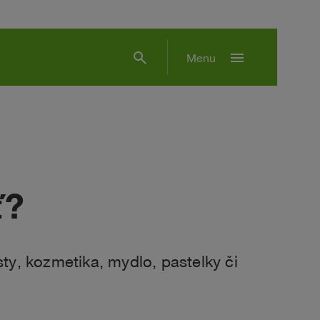
search
menu
Menu
ť?
ty, kozmetika, mydlo, pastelky či