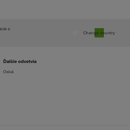
ácie o
public
Change country
Ďalšie odvetvia
Osivá