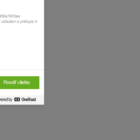
006a7683ee
i ukladaní a prístupe k
Povoliť všetko