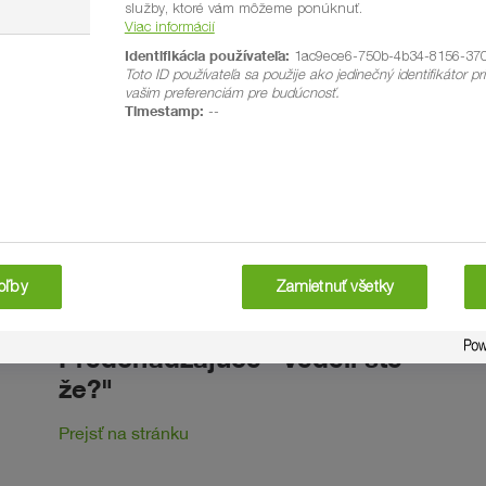
služby, ktoré vám môžeme ponúknuť.
Viac informácií
Identifikácia používateľa:
1ac9ece6-750b-4b34-8156-37
Toto ID používateľa sa použije ako jedinečný identifikátor pr
vašim preferenciám pre budúcnosť.
Timestamp:
--
voľby
Zamietnuť všetky
Predchádzajúce "Vedeli ste
že?"
Prejsť na stránku