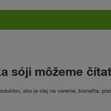
ka sóji môžeme číta
uktov, ako je olej na varenie, bionafta, plas