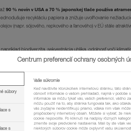
90 % novín v USA a 70 % japonskej tlače používa atrame
 až
 zjednodušuje recykláciu papiera a znižuje uvoľňovanie nežiaduc
ov (napr. sójového, repkového a ľanového) v EÚ stále atraktívne 
apríklad biodiverzita, sekvestrácia uhlíka, odolnosť voči klim
nt ukazuje, ako sa všetci môžeme učiť nové veci o skrytom a fa
Centrum preferencií ochrany osobných ú
Vaše súkromie
Keď navštívite ktorúkoľvek internetovú stránku, táto strá
né súbory
obnoviť informácie o vašom prehliadači, najmä v podobe s
informácie sa môžu týkať vás, vašich preferencií, vášho z
môžu použiť na to, aby stránka fungovala tak, ako očakáv
vás zvyčajne neidentifikujú priamo, vďaka nim však môžet
iace s
prispôsobený internetový obsah. Môžete si vybrať, že niek
cookie nepovolíte. Po kliknutí na nadpisy rôznych kategóri
arket Research)
zmeníte svoje predvolené nastavenia. Mali by ste však ved
iace s
niektorých súborov cookie môže ovplyvniť vašu skúsenosť