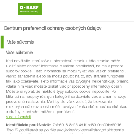
search
menu
Centrum preferencií ochrany osobných údajov
Vaše súkromie
Vedeli ste, že zdravá
Vaše súkromie
pôda sa živí spodnou
Keď navštívite ktorúkoľvek internetovú stránku, táto stránka môže
uložiť alebo obnoviť informácie o vašom prehliadači, najmä v podobe
súborov cookie. Tieto informácie sa môžu týkať vás, vašich preferencií,
bielizňou?
vášho zariadenia alebo sa môžu použiť na to, aby stránka fungovala
tak, ako očakávate. Tieto informácie vás zvyčajne neidentifikujú priamo,
vďaka nim však môžete získať viac prispôsobený internetový obsah.
Môžete si vybrať, že niektoré typy súborov cookie nepovolíte. Po
Keď zakopete bavlnenú spodnú bielizeň do zeme, môžete
kliknutí na nadpisy rôznych kategórií sa dozviete viac a zmeníte svoje
predvolené nastavenia. Mali by ste však vedieť, že blokovanie
to použiť na meranie zdravia pôdy [1, 2, 3].
niektorých súborov cookie môže ovplyvniť vašu skúsenosť so stránkou
a služby, ktoré vám môžeme ponúknuť.
Viac informácií
Identifikácia používateľa:
7afc6018-8c23-4d1f-bd89-0aa09ba60f16
Pôda obsahuje miliardy drobných robotníkov (ako sú červy,
Toto ID používateľa sa použije ako jedinečný identifikátor pri ukladaní a